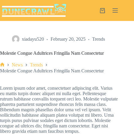
Skip
to
Shopping
content
cart
xiadayu520
February 20, 2025
Trends
Molestie Congue Adultrices Fringilla Nam Consectetur
News
Trends
Home
Molestie Congue Adultrices Fringilla Nam Consectetur
Lorem ipsum odor amet, consectetuer adipiscing elit. Varius
eu mattis turpis donec aliquet mi nulla eget. Pellentesque
rutrum habitasse convallis torquent orci leo. Molestie vulputate
pharetra parturient suspendisse rhoncus felis massa class.
Bibendum magnis phasellus dolor urna vel vel ipsum. Velit
sollicitudin habitasse aliquam platea volutpat mi libero. Urna
turpis purus pulvinar sodales eget dictum lobortis. Molestie
congue ad ultrices dis; fringilla nam consectetur. Eget nisi
libero gravida etiam nam faucibus tempus.