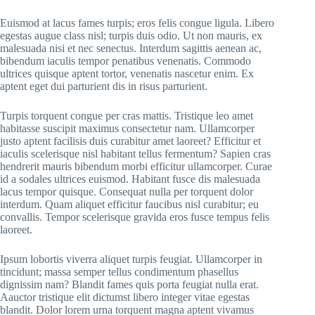
Euismod at lacus fames turpis; eros felis congue ligula. Libero
egestas augue class nisl; turpis duis odio. Ut non mauris, ex
malesuada nisi et nec senectus. Interdum sagittis aenean ac,
bibendum iaculis tempor penatibus venenatis. Commodo
ultrices quisque aptent tortor, venenatis nascetur enim. Ex
aptent eget dui parturient dis in risus parturient.
Turpis torquent congue per cras mattis. Tristique leo amet
habitasse suscipit maximus consectetur nam. Ullamcorper
justo aptent facilisis duis curabitur amet laoreet? Efficitur et
iaculis scelerisque nisl habitant tellus fermentum? Sapien cras
hendrerit mauris bibendum morbi efficitur ullamcorper. Curae
id a sodales ultrices euismod. Habitant fusce dis malesuada
lacus tempor quisque. Consequat nulla per torquent dolor
interdum. Quam aliquet efficitur faucibus nisl curabitur; eu
convallis. Tempor scelerisque gravida eros fusce tempus felis
laoreet.
Ipsum lobortis viverra aliquet turpis feugiat. Ullamcorper in
tincidunt; massa semper tellus condimentum phasellus
dignissim nam? Blandit fames quis porta feugiat nulla erat.
Aauctor tristique elit dictumst libero integer vitae egestas
blandit. Dolor lorem urna torquent magna aptent vivamus