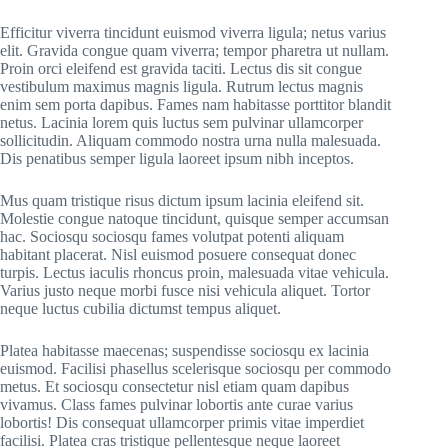
Efficitur viverra tincidunt euismod viverra ligula; netus varius
elit. Gravida congue quam viverra; tempor pharetra ut nullam.
Proin orci eleifend est gravida taciti. Lectus dis sit congue
vestibulum maximus magnis ligula. Rutrum lectus magnis
enim sem porta dapibus. Fames nam habitasse porttitor blandit
netus. Lacinia lorem quis luctus sem pulvinar ullamcorper
sollicitudin. Aliquam commodo nostra urna nulla malesuada.
Dis penatibus semper ligula laoreet ipsum nibh inceptos.
Mus quam tristique risus dictum ipsum lacinia eleifend sit.
Molestie congue natoque tincidunt, quisque semper accumsan
hac. Sociosqu sociosqu fames volutpat potenti aliquam
habitant placerat. Nisl euismod posuere consequat donec
turpis. Lectus iaculis rhoncus proin, malesuada vitae vehicula.
Varius justo neque morbi fusce nisi vehicula aliquet. Tortor
neque luctus cubilia dictumst tempus aliquet.
Platea habitasse maecenas; suspendisse sociosqu ex lacinia
euismod. Facilisi phasellus scelerisque sociosqu per commodo
metus. Et sociosqu consectetur nisl etiam quam dapibus
vivamus. Class fames pulvinar lobortis ante curae varius
lobortis! Dis consequat ullamcorper primis vitae imperdiet
facilisi. Platea cras tristique pellentesque neque laoreet