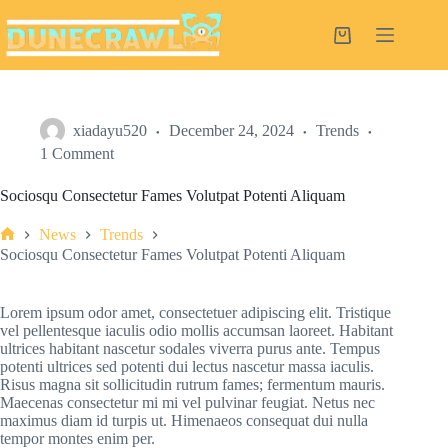
Skip
to
Shopping
content
cart
xiadayu520
December 24, 2024
Trends
1 Comment
Sociosqu Consectetur Fames Volutpat Potenti Aliquam
News
Trends
Home
Sociosqu Consectetur Fames Volutpat Potenti Aliquam
Lorem ipsum odor amet, consectetuer adipiscing elit. Tristique
vel pellentesque iaculis odio mollis accumsan laoreet. Habitant
ultrices habitant nascetur sodales viverra purus ante. Tempus
potenti ultrices sed potenti dui lectus nascetur massa iaculis.
Risus magna sit sollicitudin rutrum fames; fermentum mauris.
Maecenas consectetur mi mi vel pulvinar feugiat. Netus nec
maximus diam id turpis ut. Himenaeos consequat dui nulla
tempor montes enim per.